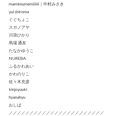
mamimumemiiiiii｜中村みさき
yui shiroma
ぐぐちょこ
スガノアヤ
川浪ひかり
馬場 通友
たなかゆうこ
NUREBA
ふるかわあい
かわのりこ
佐々木充彦
kinjoyuuki
hyanahyu
おしば
／／／／／／／／／／／／／／／／／／／／／／／