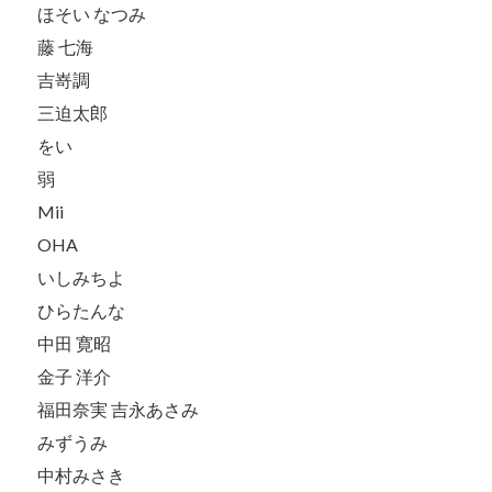
ほそい なつみ
藤 七海
吉嵜調
三迫太郎
をい
弱
Mii
OHA
いしみちよ
ひらたんな
中田 寛昭
金子 洋介
福田奈実 吉永あさみ
みずうみ
中村みさき